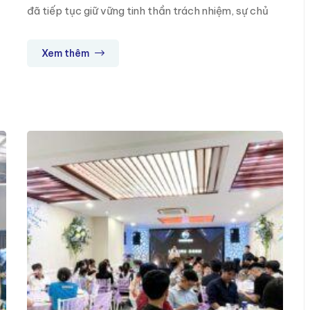
đã tiếp tục giữ vững tinh thần trách nhiệm, sự chủ
động và nhiệt huyết trong công việc. Những thành
quả đạt được không chỉ đến từ sự nỗ lực của tập
Xem thêm
thể mà còn […]