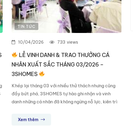
TIN TỨC
10/04/2026
733
views
S
LỄ VINH DANH & TRAO THƯỞNG CÁ
NHÂN XUẤT SẮC THÁNG 03/2026 –
3SHOMES
g
Khép lại tháng 03 với nhiều thử thách nhưng cũng
S
đầy bứt phá, 3SHOMES tự hào ghi nhận và vinh
danh những cá nhân đã không ngừng nỗ lực, kiên trì
và thể hiện tinh thần làm việc cực kỳ máu lửa trong
suốt thời gian qua. Đây không chỉ là những con số
Xem thêm
KPI […]