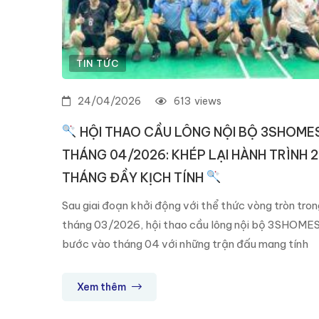
TIN TỨC
24/04/2026
613
views
HỘI THAO CẦU LÔNG NỘI BỘ 3SHOME
THÁNG 04/2026: KHÉP LẠI HÀNH TRÌNH 2
THÁNG ĐẦY KỊCH TÍNH
Sau giai đoạn khởi động với thể thức vòng tròn tron
tháng 03/2026, hội thao cầu lông nội bộ 3SHOME
bước vào tháng 04 với những trận đấu mang tính
quyết định, nơi các đội thi đấu xuất sắc nhất tiếp
tục cạnh tranh để tìm ra nhà vô địch chung cuộc.
Xem thêm
Giải đấu được […]