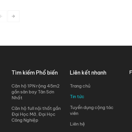
Tìm kiếm Phổ biến
Liên kết nhanh
Căn hộ 1PN rộng 45m2
Trang chủ
gần sân bay Tân Sơn
Tin tức
Nhất
Tuyển dụng cộng tác
Căn hộ full nội thất gần
viên
Đại Học Mở, Đại Học
Công Nghiệp
Liên hệ