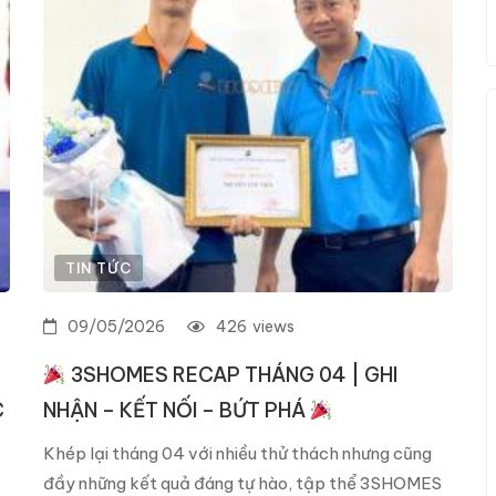
TIN TỨC
09/05/2026
426
views
3SHOMES RECAP THÁNG 04 | GHI
C
NHẬN – KẾT NỐI – BỨT PHÁ
Khép lại tháng 04 với nhiều thử thách nhưng cũng
đầy những kết quả đáng tự hào, tập thể 3SHOMES