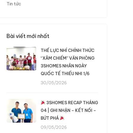
Tin tức
Bài viết mới nhất
THẾ LỰC NHÍ CHÍNH THỨC
“XÂM CHIẾM” VĂN PHÒNG
3SHOMES NHÂN NGÀY
QUỐC TẾ THIẾU NHI 1/6
30/05/2026
3SHOMES RECAP THÁNG
04 | GHI NHẬN – KẾT NỐI –
BỨT PHÁ
09/05/2026