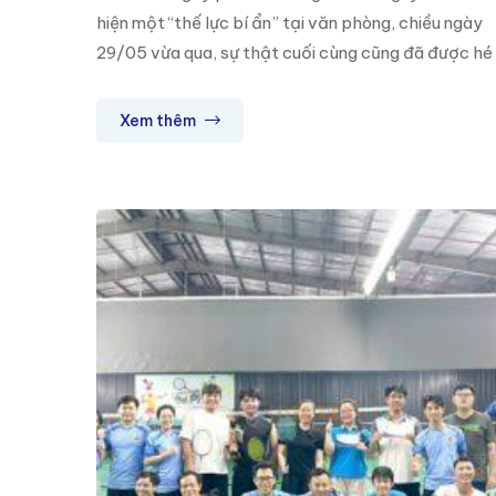
hiện một “thế lực bí ẩn” tại văn phòng, chiều ngày
29/05 vừa qua, sự thật cuối cùng cũng đã được hé
lộ. Những vị khách đặc biệt nhất của đại gia đình
3SHOMES đã chính thức xuất hiện. Đó chính là các
Xem thêm
em […]