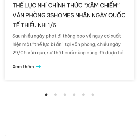
THẾ LỰC NHÍ CHÍNH THỨC “XÂM CHIẾM”
VĂN PHÒNG 3SHOMES NHÂN NGÀY QUỐC
TẾ THIẾU NHI 1/6
Sau nhiều ngày phát đi thông báo về nguy cơ xuất
hiện một “thế lực bí ẩn” tại văn phòng, chiều ngày
29/05 vừa qua, sự thật cuối cùng cũng đã được hé
lộ. Những vị khách đặc biệt nhất của đại gia đình
Xem thêm
3SHOMES đã chính thức xuất hiện. Đó chính là các
em […]