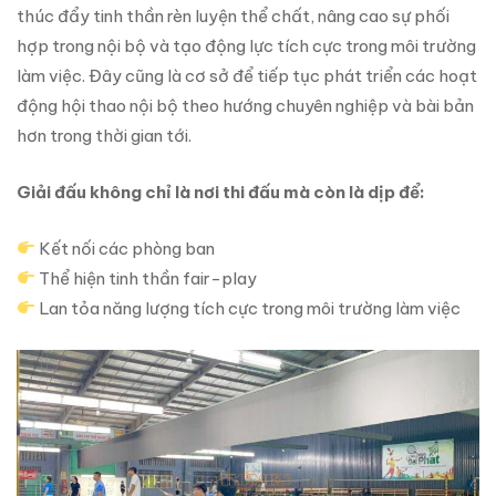
thúc đẩy tinh thần rèn luyện thể chất, nâng cao sự phối
hợp trong nội bộ và tạo động lực tích cực trong môi trường
làm việc. Đây cũng là cơ sở để tiếp tục phát triển các hoạt
động hội thao nội bộ theo hướng chuyên nghiệp và bài bản
hơn trong thời gian tới.
Giải đấu không chỉ là nơi thi đấu mà còn là dịp để:
Kết nối các phòng ban
Thể hiện tinh thần fair-play
Lan tỏa năng lượng tích cực trong môi trường làm việc