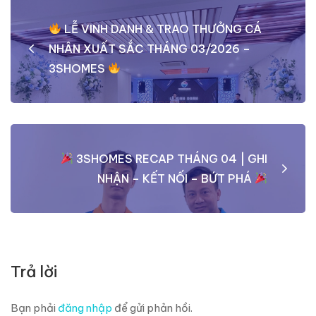
Điều
LỄ VINH DANH & TRAO THƯỞNG CÁ
hướng
NHÂN XUẤT SẮC THÁNG 03/2026 –
3SHOMES
bài
viết
3SHOMES RECAP THÁNG 04 | GHI
NHẬN – KẾT NỐI – BỨT PHÁ
Trả lời
Bạn phải
đăng nhập
để gửi phản hồi.