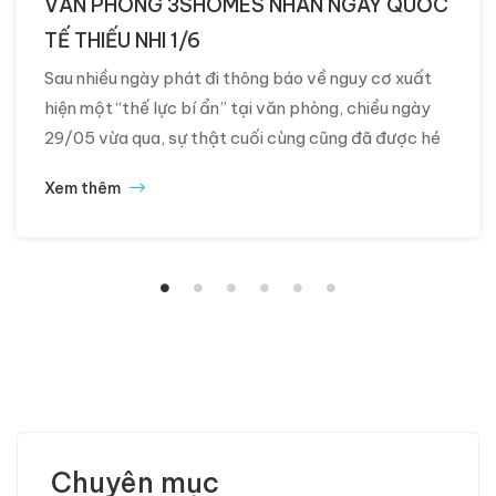
VĂN PHÒNG 3SHOMES NHÂN NGÀY QUỐC
TẾ THIẾU NHI 1/6
Sau nhiều ngày phát đi thông báo về nguy cơ xuất
hiện một “thế lực bí ẩn” tại văn phòng, chiều ngày
29/05 vừa qua, sự thật cuối cùng cũng đã được hé
lộ. Những vị khách đặc biệt nhất của đại gia đình
Xem thêm
3SHOMES đã chính thức xuất hiện. Đó chính là các
em […]
Chuyên mục