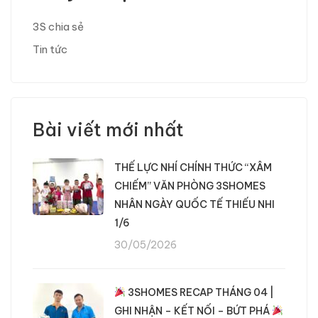
3S chia sẻ
Tin tức
Bài viết mới nhất
THẾ LỰC NHÍ CHÍNH THỨC “XÂM
CHIẾM” VĂN PHÒNG 3SHOMES
NHÂN NGÀY QUỐC TẾ THIẾU NHI
1/6
30/05/2026
3SHOMES RECAP THÁNG 04 |
GHI NHẬN – KẾT NỐI – BỨT PHÁ