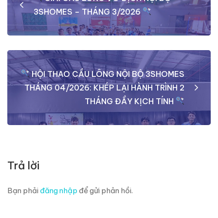
hướng
3SHOMES – THÁNG 3/2026
bài
viết
HỘI THAO CẦU LÔNG NỘI BỘ 3SHOMES
THÁNG 04/2026: KHÉP LẠI HÀNH TRÌNH 2
THÁNG ĐẦY KỊCH TÍNH
Trả lời
Bạn phải
đăng nhập
để gửi phản hồi.