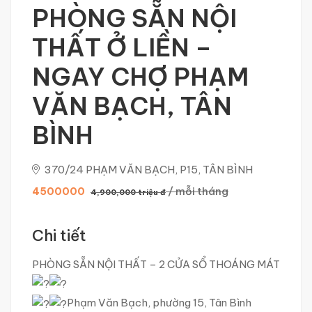
PHÒNG SẴN NỘI
THẤT Ở LIỀN –
NGAY CHỢ PHẠM
VĂN BẠCH, TÂN
BÌNH
370/24 PHẠM VĂN BẠCH, P15, TÂN BÌNH
/ mỗi tháng
4500000
4,900,000 triệu đ
Chi tiết
PHÒNG SẴN NỘI THẤT – 2 CỬA SỔ THOÁNG MÁT
Phạm Văn Bạch, phường 15, Tân Bình