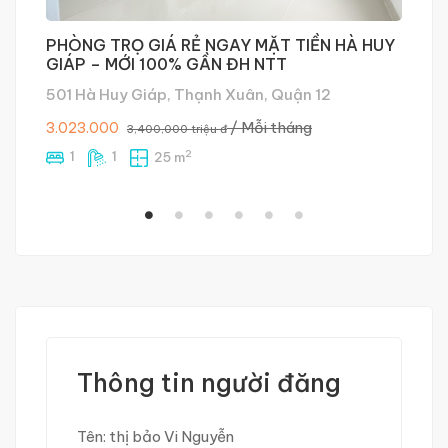
PHÒNG TRỌ GIÁ RẺ NGAY MẶT TIỀN HÀ HUY
P
GIÁP – MỚI 100% GẦN ĐH NTT
S
501 Hà Huy Giáp, Thạnh Xuân, Quận 12
/ Mỗi tháng
3.023.000
3 
3,400,000 triệu đ
2
1
1
25 m
Thông tin người đăng
Tên:
thị bảo Vi Nguyễn