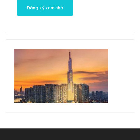
2
1
1
20 m
NỔI BẬT
PHÒNG TRỌ GIÁ RẺ CÓ MÁY LẠNH – TẠI HÓC MÔN
11 Trần Văn Mười, Xuân Thới Thượng, Hóc Môn, Hồ Chí Minh, Việt Nam
2,400,000 triệu đ
/ Mỗi tháng
2
1
1
20 m