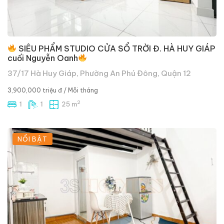
SIÊU PHẨM STUDIO CỬA SỔ TRỜI Đ. HÀ HUY GIÁP
cuối Nguyễn Oanh
37/17 Hà Huy Giáp, Phường An Phú Đông, Quận 12
3,900,000 triệu đ
/ Mỗi tháng
2
1
1
25 m
NỔI BẬT