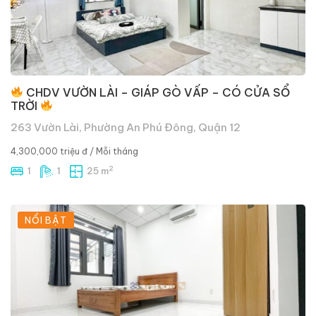
CHDV VƯỜN LÀI – GIÁP GÒ VẤP – CÓ CỬA SỔ
TRỜI
263 Vườn Lài, Phường An Phú Đông, Quận 12
4,300,000 triệu đ
/ Mỗi tháng
2
1
1
25 m
NỔI BẬT