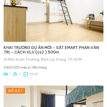
KHAI TRƯƠNG DỰ ÁN MỚI – SÁT EMART PHAN VĂN
TRỊ – CÁCH VLU (cs2 ) 500m
16 Mai Xuân Thưởng, Bình Lợi Trung, TP HCM
3,800,000 triệu đ
/ Mỗi tháng
2
1
1
25 m
NỔI BẬT