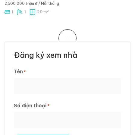
2,500,000 triệu đ
/ Mỗi tháng
2
1
1
20 m
NỔI BẬT
PHÒNG TRỌ GẦN IUH – NỘI THẤT CƠ BẢN Ở LIỀN
NGAY ĐƯỜNG LÊ ĐỨC THỌ
688 Lê Đức Thọ, p17, Gò Vấp
4,000,000 triệu đ
/ Mỗi tháng