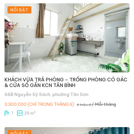
NỔI BẬT
KHÁCH VỪA TRẢ PHÒNG – TRỐNG PHÒNG CÓ GÁC
& CỬA SỔ GẦN KCN TÂN BÌNH
66B Nguyễn Sỹ Sách, phường Tân Sơn
/ Mỗi tháng
3.300.000 (CHỈ TRONG THÁNG 6)
4 triệu đ
2
1
25 m
NỔI BẬT