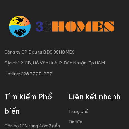
NỔI BẬT
TRỌ SINH VIÊN NGAY TRƯỜNG CHINH, QUẬN 12 –
CỬA SỔ SIÊU THOÁNG
527 Trường Chinh, Đông Hưng Thuận, TP HCM
2,900,000 triệu đ
/ Mỗi tháng
2
1
1
20 m
NỔI BẬT