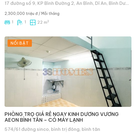
17 đường số 9, KP Bình Đường 2, An Bình, Dĩ An, Bình Dương
2,300,000 triệu đ
/ Mỗi tháng
2
1
1
22 m
NỔI BẬT
PHÒNG TRỌ GIÁ RẺ NGAY KINH DƯƠNG VƯƠNG
AEON BÌNH TÂN – CÓ MÁY LẠNH
574/61 đường sinco, bình trị đông, bình tân