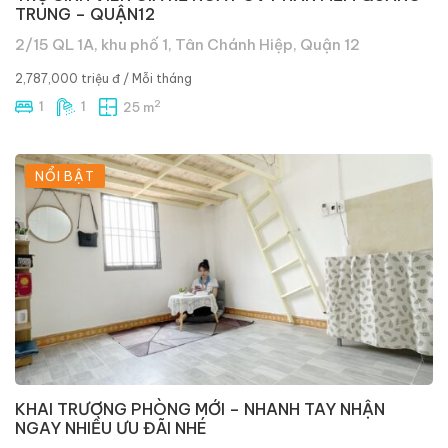
TRUNG – QUẬN12
2/15 QL 1A, khu phố 1, Tân Chánh Hiệp, Quận 12
2,787,000 triệu đ
/ Mỗi tháng
2
1
1
25 m
NỔI BẬT
KHAI TRƯƠNG PHÒNG MỚI – NHANH TAY NHẬN
NGAY NHIỀU ƯU ĐÃI NHÉ