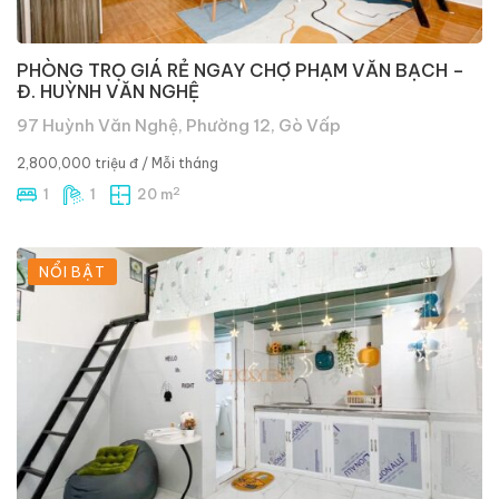
PHÒNG TRỌ GIÁ RẺ NGAY CHỢ PHẠM VĂN BẠCH –
Đ. HUỲNH VĂN NGHỆ
97 Huỳnh Văn Nghệ, Phường 12, Gò Vấp
2,800,000 triệu đ
/ Mỗi tháng
2
1
1
20 m
NỔI BẬT