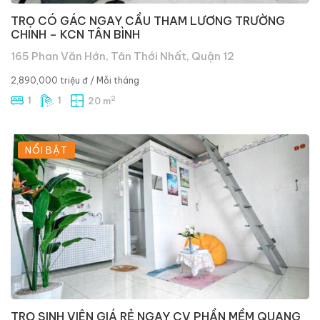
TRỌ CÓ GÁC NGAY CẦU THAM LƯƠNG TRƯỜNG
CHINH – KCN TÂN BÌNH
165 Phan Văn Hớn, Tân Thới Nhất, Quận 12
2,890,000 triệu đ
/ Mỗi tháng
2
1
1
20 m
NỔI BẬT
TRỌ SINH VIÊN GIÁ RẺ NGAY CV PHẦN MỀM QUANG