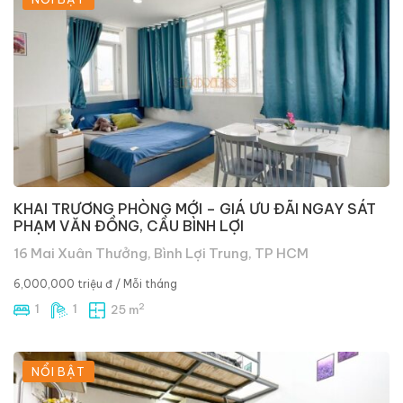
KHAI TRƯƠNG PHÒNG MỚI – GIÁ ƯU ĐÃI NGAY SÁT
PHẠM VĂN ĐỒNG, CẦU BÌNH LỢI
16 Mai Xuân Thưởng, Bình Lợi Trung, TP HCM
6,000,000 triệu đ
/ Mỗi tháng
2
1
1
25 m
NỔI BẬT