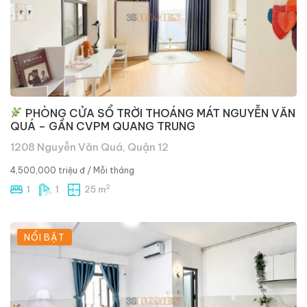
PHÒNG CỬA SỔ TRỜI THOÁNG MÁT NGUYỄN VĂN
QUÁ – GẦN CVPM QUANG TRUNG
1208 Nguyễn Văn Quá, Quận 12
4,500,000 triệu đ
/ Mỗi tháng
2
1
1
25 m
NỔI BẬT