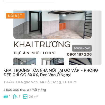
NỔI BẬT
KHAI TRƯƠNG TÒA NHÀ MỚI TẠI GÒ VẤP – PHÒNG
ĐẸP CHỈ CÓ 3XXX, Dọn Vào Ở Ngay!
114/47 Tô Ngọc Vân, An Hội Đông, TP HCM
4,500,000 triệu đ
/ Mỗi tháng
2
1
1
26 m