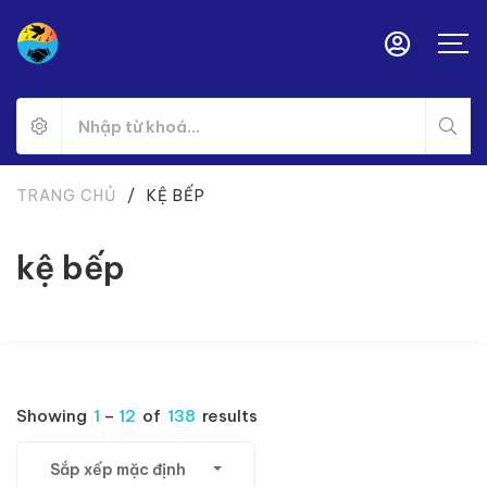
TRANG CHỦ
/
KỆ BẾP
kệ bếp
Showing
1
–
12
of
138
results
Sắp xếp mặc định