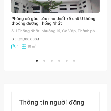
Phòng có gác, tòa nhà thiết kế chữ U thông
K
thoáng đường Thống Nhất
Đ
511 Thống Nhất, phường 16, Gò Vấp, Thành phố Hồ Chí Minh, Việt Nam
14
7
Giá từ
3,100,000đ
2
1
18 m
Thông tin người đăng