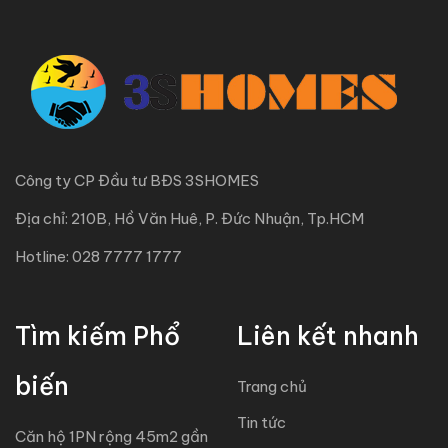
NỔI BẬT
TRỌ SINH VIÊN NGAY TRƯỜNG CHINH, QUẬN 12 –
CỬA SỔ SIÊU THOÁNG
527 Trường Chinh, Đông Hưng Thuận, TP HCM
2,900,000 triệu đ
/ Mỗi tháng
2
1
1
20 m
NỔI BẬT