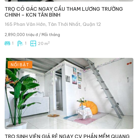
TRỌ CÓ GÁC NGAY CẦU THAM LƯƠNG TRƯỜNG
CHINH – KCN TÂN BÌNH
165 Phan Văn Hớn, Tân Thới Nhất, Quận 12
2,890,000 triệu đ
/ Mỗi tháng
2
1
1
20 m
NỔI BẬT
TRỌ SINH VIÊN GIÁ RẺ NGAY CV PHẦN MỀM QUANG