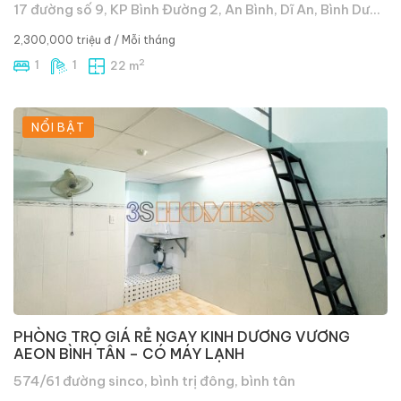
17 đường số 9, KP Bình Đường 2, An Bình, Dĩ An, Bình Dương
2,300,000 triệu đ
/ Mỗi tháng
2
1
1
22 m
NỔI BẬT
PHÒNG TRỌ GIÁ RẺ NGAY KINH DƯƠNG VƯƠNG
AEON BÌNH TÂN – CÓ MÁY LẠNH
574/61 đường sinco, bình trị đông, bình tân