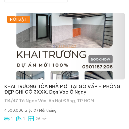
NỔI BẬT
KHAI TRƯƠNG TÒA NHÀ MỚI TẠI GÒ VẤP – PHÒNG
ĐẸP CHỈ CÓ 3XXX, Dọn Vào Ở Ngay!
114/47 Tô Ngọc Vân, An Hội Đông, TP HCM
4,500,000 triệu đ
/ Mỗi tháng
2
1
1
26 m