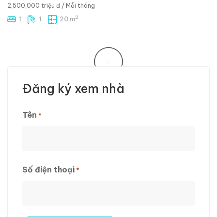
2,500,000 triệu đ
/ Mỗi tháng
2
1
1
20 m
NỔI BẬT
PHÒNG TRỌ GẦN IUH – NỘI THẤT CƠ BẢN Ở LIỀN
NGAY ĐƯỜNG LÊ ĐỨC THỌ
688 Lê Đức Thọ, p17, Gò Vấp
4,000,000 triệu đ
/ Mỗi tháng