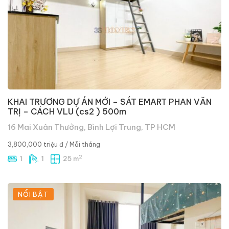
KHAI TRƯƠNG DỰ ÁN MỚI – SÁT EMART PHAN VĂN
TRỊ – CÁCH VLU (cs2 ) 500m
16 Mai Xuân Thưởng, Bình Lợi Trung, TP HCM
3,800,000 triệu đ
/ Mỗi tháng
2
1
1
25 m
NỔI BẬT