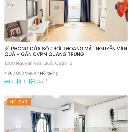
PHÒNG CỬA SỔ TRỜI THOÁNG MÁT NGUYỄN VĂN
QUÁ – GẦN CVPM QUANG TRUNG
1208 Nguyễn Văn Quá, Quận 12
4,500,000 triệu đ
/ Mỗi tháng
2
1
1
25 m
NỔI BẬT