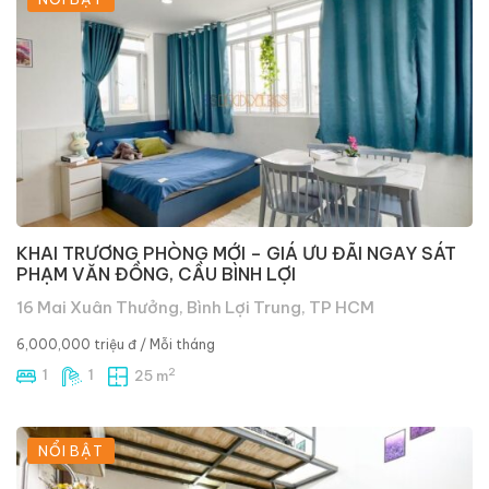
KHAI TRƯƠNG PHÒNG MỚI – GIÁ ƯU ĐÃI NGAY SÁT
PHẠM VĂN ĐỒNG, CẦU BÌNH LỢI
16 Mai Xuân Thưởng, Bình Lợi Trung, TP HCM
6,000,000 triệu đ
/ Mỗi tháng
2
1
1
25 m
NỔI BẬT