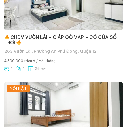
CHDV VƯỜN LÀI – GIÁP GÒ VẤP – CÓ CỬA SỔ
TRỜI
263 Vườn Lài, Phường An Phú Đông, Quận 12
4,300,000 triệu đ
/ Mỗi tháng
2
1
1
25 m
NỔI BẬT