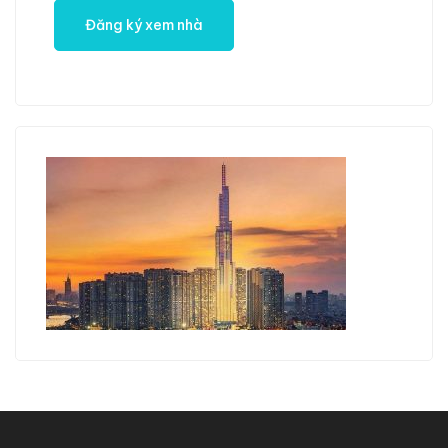
2
1
1
20 m
NỔI BẬT
PHÒNG TRỌ GIÁ RẺ CÓ MÁY LẠNH – TẠI HÓC MÔN
11 Trần Văn Mười, Xuân Thới Thượng, Hóc Môn, Hồ Chí Minh, Việt Nam
2,400,000 triệu đ
/ Mỗi tháng
2
1
1
20 m