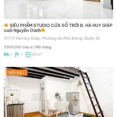
SIÊU PHẨM STUDIO CỬA SỔ TRỜI Đ. HÀ HUY GIÁP
cuối Nguyễn Oanh
37/17 Hà Huy Giáp, Phường An Phú Đông, Quận 12
3,900,000 triệu đ
/ Mỗi tháng
2
1
1
25 m
NỔI BẬT