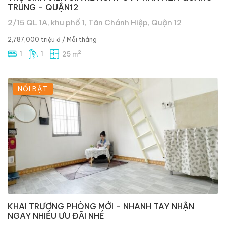
TRUNG – QUẬN12
2/15 QL 1A, khu phố 1, Tân Chánh Hiệp, Quận 12
2,787,000 triệu đ
/ Mỗi tháng
2
1
1
25 m
NỔI BẬT
KHAI TRƯƠNG PHÒNG MỚI – NHANH TAY NHẬN
NGAY NHIỀU ƯU ĐÃI NHÉ