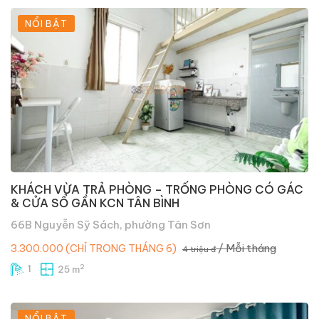
NỔI BẬT
KHÁCH VỪA TRẢ PHÒNG – TRỐNG PHÒNG CÓ GÁC
& CỬA SỔ GẦN KCN TÂN BÌNH
66B Nguyễn Sỹ Sách, phường Tân Sơn
/ Mỗi tháng
3.300.000 (CHỈ TRONG THÁNG 6)
4 triệu đ
2
1
25 m
NỔI BẬT