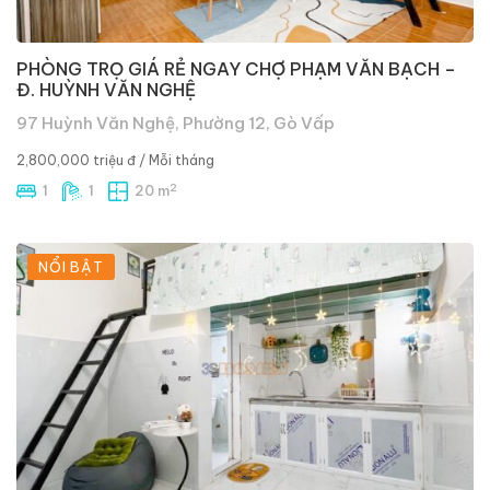
PHÒNG TRỌ GIÁ RẺ NGAY CHỢ PHẠM VĂN BẠCH –
Đ. HUỲNH VĂN NGHỆ
97 Huỳnh Văn Nghệ, Phường 12, Gò Vấp
2,800,000 triệu đ
/ Mỗi tháng
2
1
1
20 m
NỔI BẬT