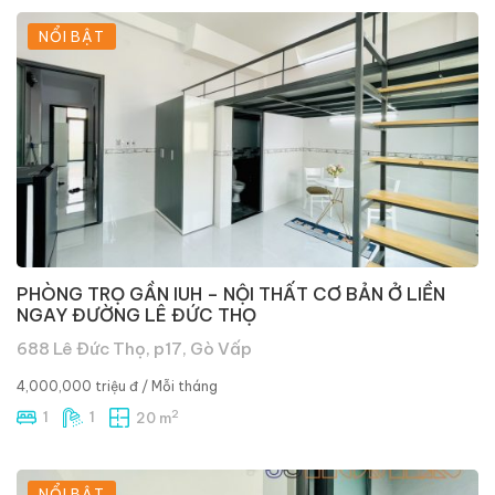
NỔI BẬT
PHÒNG TRỌ GẦN IUH – NỘI THẤT CƠ BẢN Ở LIỀN
NGAY ĐƯỜNG LÊ ĐỨC THỌ
688 Lê Đức Thọ, p17, Gò Vấp
4,000,000 triệu đ
/ Mỗi tháng
2
1
1
20 m
NỔI BẬT