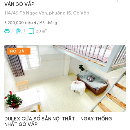
VÂN GÒ VẤP
114/49 Tô Ngọc Vân, phường 15, Gò Vấp
3,200,000 triệu đ
/ Mỗi tháng
2
1
1
20 m
NỔI BẬT
DULEX CỬA SỔ SẴN NỘI THẤT – NGAY THỐNG
NHẤT GÒ VẤP