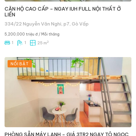
CĂN HỘ CAO CẤP – NGAY IUH FULL NỘI THẤT Ở
LIỀN
334/22 Nguyễn Văn Nghi, p7, Gò Vấp
5,200,000 triệu đ
/ Mỗi tháng
2
1
1
25 m
NỔI BẬT
PHÒNG SẴN MÁY LẠNH – GIÁ 3TR2 NGAY TÔ NGỌC