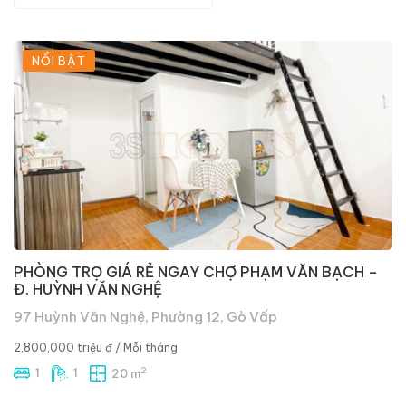
NỔI BẬT
PHÒNG TRỌ GIÁ RẺ NGAY CHỢ PHẠM VĂN BẠCH –
Đ. HUỲNH VĂN NGHỆ
97 Huỳnh Văn Nghệ, Phường 12, Gò Vấp
2,800,000 triệu đ
/ Mỗi tháng
2
1
1
20 m