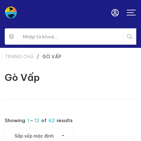
TRANG CHỦ
/
GÒ VẤP
Gò Vấp
Showing
1
–
12
of
62
results
Sắp xếp mặc định