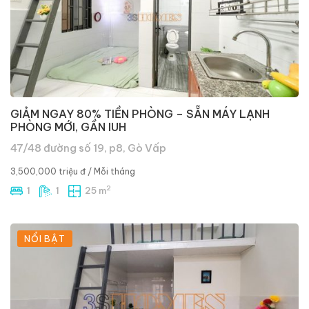
GIẢM NGAY 80% TIỀN PHÒNG – SẴN MÁY LẠNH
PHÒNG MỚI, GẦN IUH
47/48 đường số 19, p8, Gò Vấp
3,500,000 triệu đ
/ Mỗi tháng
2
1
1
25 m
NỔI BẬT