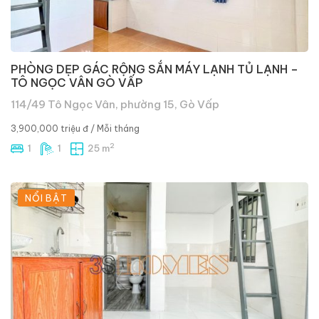
PHÒNG DẸP GÁC RỘNG SẮN MÁY LẠNH TỦ LẠNH –
TÔ NGỌC VÂN GÒ VẤP
114/49 Tô Ngọc Vân, phường 15, Gò Vấp
3,900,000 triệu đ
/ Mỗi tháng
2
1
1
25 m
NỔI BẬT