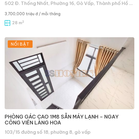
502 Đ. Thống Nhất, Phường 16, Gò Vấp, Thành phố Hồ Chí Minh, Việt Nam
3,700,000 triệu đ
/ mỗi tháng
2
28 m
NỔI BẬT
PHÒNG GÁC CAO 1M8 SẴN MÁY LẠNH – NGAY
CÔNG VIÊN LÀNG HOA
103/15 đường số 18, phường 8, gò vấp