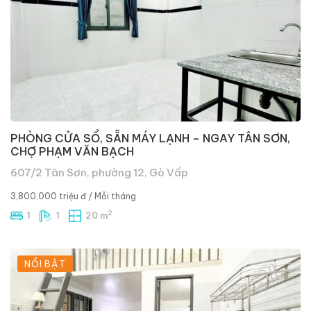
PHÒNG CỬA SỔ, SẴN MÁY LẠNH – NGAY TÂN SƠN,
CHỢ PHẠM VĂN BẠCH
607/2 Tân Sơn, phường 12, Gò Vấp
3,800,000 triệu đ
/ Mỗi tháng
2
1
1
20 m
NỔI BẬT