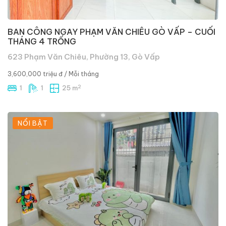
BAN CÔNG NGAY PHẠM VĂN CHIÊU GÒ VẤP – CUỐI
THÁNG 4 TRỐNG
623 Phạm Văn Chiêu, Phường 13, Gò Vấp
3,600,000 triệu đ
/ Mỗi tháng
2
1
1
25 m
NỔI BẬT