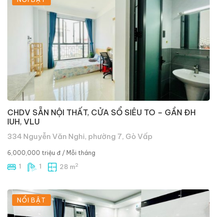
CHDV SẴN NỘI THẤT, CỬA SỔ SIÊU TO – GẦN ĐH
IUH, VLU
334 Nguyễn Văn Nghi, phường 7, Gò Vấp
6,000,000 triệu đ
/ Mỗi tháng
2
1
1
28 m
NỔI BẬT