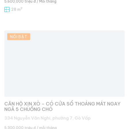
2
28 m
NỔI BẬT
CĂN HỘ XỊN XÒ – CÓ CỬA SỔ THOÁNG MÁT NGAY
NGÃ 5 CHUỒNG CHÓ
334 Nguyễn Văn Nghi, phường 7, Gò Vấp
5,300,000 triệu đ
/ mỗi tháng
2
25 m