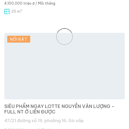
4,100,000 triệu đ
/ Mỗi tháng
2
25 m
NỔI BẬT
SIÊU PHẨM NGAY LOTTE NGUYỄN VĂN LƯỢNG –
FULL NT Ở LIỀN ĐƯỢC
47/21 đường số 19, phường 16, Gò vấp
5,600,000 triệu đ
/ Mỗi tháng