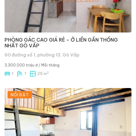
PHÒNG GÁC CAO GIÁ RẺ – Ở LIỀN GẦN THỐNG
NHẤT GÒ VẤP
60 đường số 1, phường 13, Gò Vấp
3,300,000 triệu đ
/ Mỗi tháng
2
1
1
25 m
NỔI BẬT