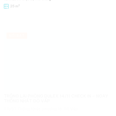
NỔI BẬT
TRỐNG LẠI PHÒNG DULEX 14/11 CHECK IN – NGAY
THỐNG NHẤT GÒ VẤP
511/37 Thống Nhất, phường 16, Gò Vấp
3,600,000 triệu đ
/ mỗi tháng
2
25 m