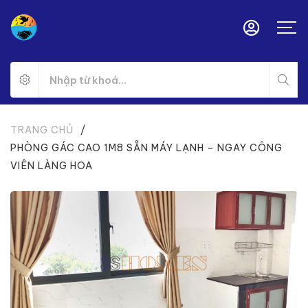
TRANG CHỦ
/
PHÒNG GÁC CAO 1M8 SẴN MÁY LẠNH – NGAY CÔNG
VIÊN LÀNG HOA