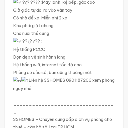
??̣̂? ???̂́? :Máy lạnh, kệ bếp, gác cao
Giờ giấc tự do, ra vào vân tay
Có nhà để xe, Miễn phí 2 xe
Khu phơi giặt chung
Cho nuôi thú cưng
???̣̂? ?́?? :
Hệ thống PCCC
Dọn dẹp vệ sinh hành lang
Hệ thống wifi, internet tốc độ cao
Phòng có cửa sổ, ban công thoáng mát
Liên hệ 3SHOMES 0901187206 xem phòng
ngay nhé
________________________________
________________________________
_
3SHOMES – Chuyên cung cấp dịch vụ phòng cho
thuê – căn hộ số 1 tại TP.HCM