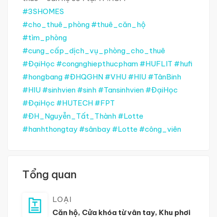
#3SHOMES
#cho_thuê_phòng
#thuê_căn_hộ
#tìm_phòng
#cung_cấp_dịch_vụ_phòng_cho_thuê
#ĐạiHọc
#congnghiepthucpham
#HUFLIT
#hufi
#hongbang
#ĐHQGHN
#VHU
#HIU
#TânBinh
#HIU
#sinhvien
#sinh
#Tansinhvien
#ĐạiHọc
#ĐạiHọc
#HUTECH
#FPT
#ĐH_Nguyễn_Tất_Thành
#Lotte
#hanhthongtay
#sânbay
#Lotte
#công_viên
Tổng quan
LOẠI
Căn hộ
,
Cửa khóa từ vân tay
,
Khu phơi