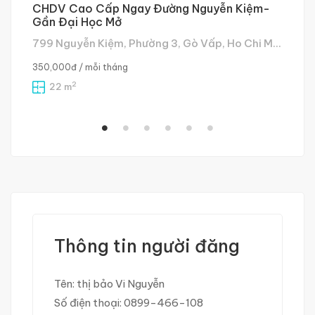
CHDV Cao Cấp Ngay Đường Nguyễn Kiệm-
P
Gần Đại Học Mở
N
799 Nguyễn Kiệm, Phường 3, Gò Vấp, Ho Chi Minh City, Vietnam
18
350,000đ
/ mỗi tháng
4,
2
22 m
Thông tin người đăng
Tên:
thị bảo Vi Nguyễn
Số điện thoại:
0899-466-108