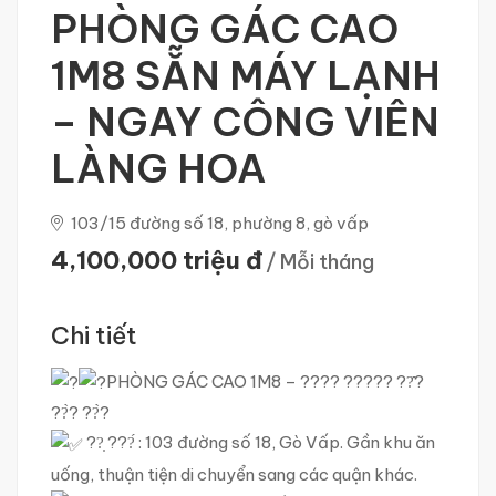
PHÒNG GÁC CAO
1M8 SẴN MÁY LẠNH
– NGAY CÔNG VIÊN
LÀNG HOA
103/15 đường số 18, phường 8, gò vấp
4,100,000 triệu đ
/ Mỗi tháng
Chi tiết
PHÒNG GÁC CAO 1M8 – ???? ????? ??̂?
??̀? ??̀?
??̣ ???́ : 103 đường số 18, Gò Vấp. Gần khu ăn
uống, thuận tiện di chuyển sang các quận khác.