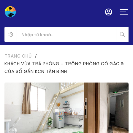
TRANG CHỦ
/
KHÁCH VỪA TRẢ PHÒNG – TRỐNG PHÒNG CÓ GÁC &
CỬA SỔ GẦN KCN TÂN BÌNH