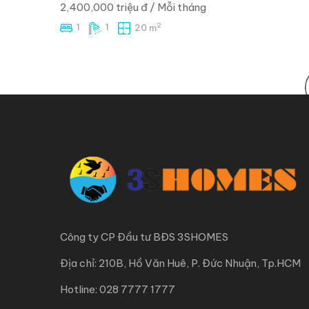
2,400,000 triệu đ
/ Mỗi tháng
2
1
1
20 m
NỔI BẬT
PHÒNG TRỌ GIÁ RẺ NGAY MẶT TIỀN HÀ HUY
GIÁP – MỚI 100% GẦN ĐH NTT
501 Hà Huy Giáp, Thạnh Xuân, Quận 12
/ Mỗi tháng
3.023.000
3,400,000 triệu đ
2
1
1
25 m