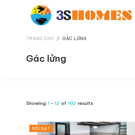
TRANG CHỦ
/
GÁC LỬNG
Gác lửng
Showing
1
–
12
of
102
results
NỔI BẬT