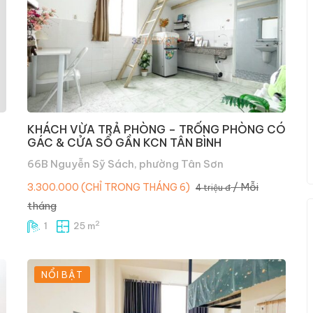
KHÁCH VỪA TRẢ PHÒNG – TRỐNG PHÒNG CÓ
GÁC & CỬA SỔ GẦN KCN TÂN BÌNH
66B Nguyễn Sỹ Sách, phường Tân Sơn
/ Mỗi
3.300.000 (CHỈ TRONG THÁNG 6)
4 triệu đ
tháng
2
1
25 m
NỔI BẬT