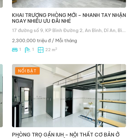
KHAI TRƯƠNG PHÒNG MỚI – NHANH TAY NHẬN
NGAY NHIỀU ƯU ĐÃI NHÉ
17 đường số 9, KP Bình Đường 2, An Bình, Dĩ An, Bình Dương
2,300,000 triệu đ
/ Mỗi tháng
2
1
1
22 m
NỔI BẬT
PHÒNG TRỌ GẦN IUH – NỘI THẤT CƠ BẢN Ở