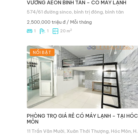
VƯƠNG AEON BÌNH TÂN – CÓ MÁY LẠNH
574/61 đường sinco, bình trị đông, bình tân
2,500,000 triệu đ
/ Mỗi tháng
2
1
1
20 m
NỔI BẬT
PHÒNG TRỌ GIÁ RẺ CÓ MÁY LẠNH – TẠI HÓC
MÔN
11 Trần Văn Mười, Xuân Thới