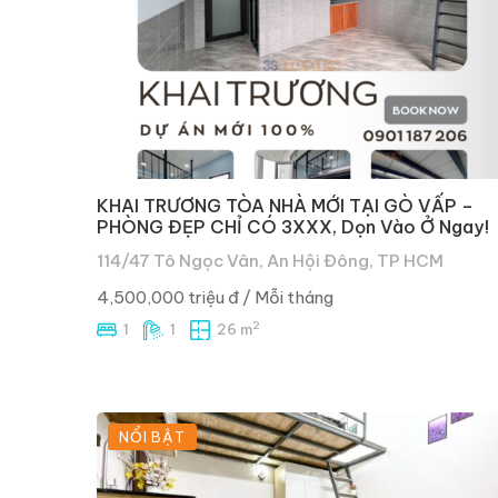
KHAI TRƯƠNG TÒA NHÀ MỚI TẠI GÒ VẤP –
PHÒNG ĐẸP CHỈ CÓ 3XXX, Dọn Vào Ở Ngay!
114/47 Tô Ngọc Vân, An Hội Đông, TP HCM
4,500,000 triệu đ
/ Mỗi tháng
2
1
1
26 m
NỔI BẬT