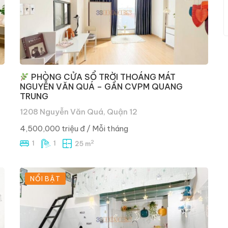
PHÒNG CỬA SỔ TRỜI THOÁNG MÁT
NGUYỄN VĂN QUÁ – GẦN CVPM QUANG
TRUNG
1208 Nguyễn Văn Quá, Quận 12
4,500,000 triệu đ
/ Mỗi tháng
2
1
1
25 m
NỔI BẬT