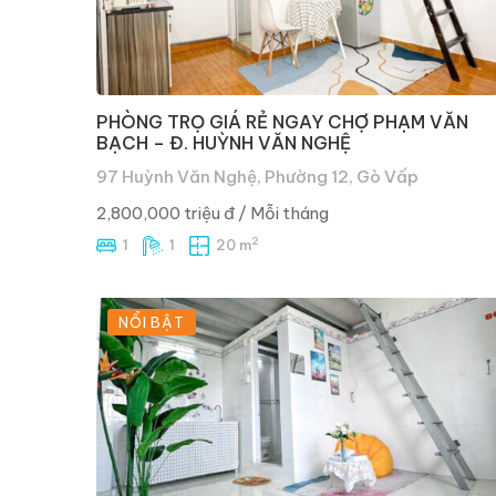
PHÒNG TRỌ GIÁ RẺ NGAY CHỢ PHẠM VĂN
BẠCH – Đ. HUỲNH VĂN NGHỆ
97 Huỳnh Văn Nghệ, Phường 12, Gò Vấp
2,800,000 triệu đ
/ Mỗi tháng
2
1
1
20 m
NỔI BẬT