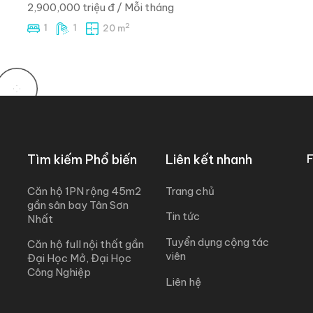
2,900,000 triệu đ
/ Mỗi tháng
2
1
1
20 m
NỔI BẬT
PHÒNG SẴN MÁY LẠNH có Gác – 10P ĐI ĐH
VĂN HIẾN ngay Kênh Nước Đen
132 Đường số 8 - BHHA - Bình Tân
3,400,000 triệu đ
/ Mỗi tháng
2
1
1
20 m