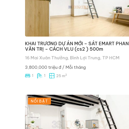
KHAI TRƯƠNG DỰ ÁN MỚI – SÁT EMART PHAN
VĂN TRỊ – CÁCH VLU (cs2 ) 500m
16 Mai Xuân Thưởng, Bình Lợi Trung, TP HCM
3,800,000 triệu đ
/ Mỗi tháng
2
1
1
25 m
NỔI BẬT