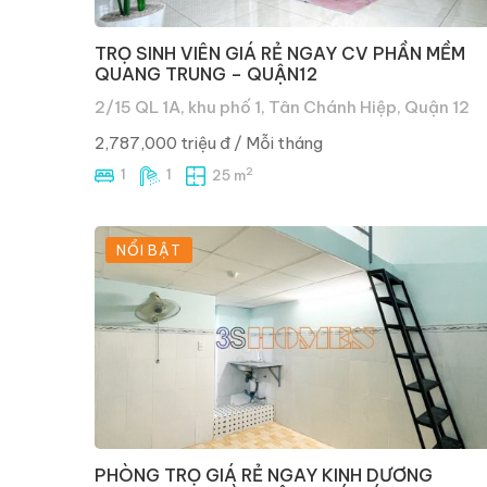
TRỌ SINH VIÊN GIÁ RẺ NGAY CV PHẦN MỀM
QUANG TRUNG – QUẬN12
2/15 QL 1A, khu phố 1, Tân Chánh Hiệp, Quận 12
2,787,000 triệu đ
/ Mỗi tháng
2
1
1
25 m
NỔI BẬT
PHÒNG TRỌ GIÁ RẺ NGAY KINH DƯƠNG