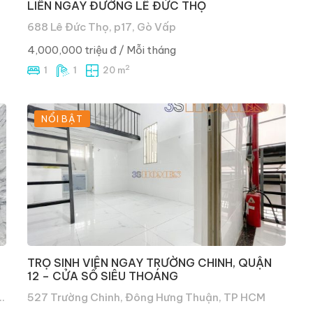
LIỀN NGAY ĐƯỜNG LÊ ĐỨC THỌ
688 Lê Đức Thọ, p17, Gò Vấp
4,000,000 triệu đ
/ Mỗi tháng
2
1
1
20 m
NỔI BẬT
TRỌ SINH VIÊN NGAY TRƯỜNG CHINH, QUẬN
12 – CỬA SỔ SIÊU THOÁNG
 Thượng, Hóc Môn, Hồ Chí Minh, Việt Nam
527 Trường Chinh, Đông Hưng Thuận, TP HCM