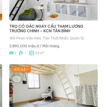
TRỌ CÓ GÁC NGAY CẦU THAM LƯƠNG
TRƯỜNG CHINH – KCN TÂN BÌNH
165 Phan Văn Hớn, Tân Thới Nhất, Quận 12
2,890,000 triệu đ
/ Mỗi tháng
2
1
1
20 m
NỔI BẬT