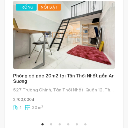
TRỐNG
NỔI BẬT
Phòng có gác 20m2 tại Tân Thới Nhất gần An
T
Sương
Q
527 Trường Chinh, Tân Thới Nhất, Quận 12, Thành phố Hồ Chí Minh, Việt Nam
2/
2,700,000đ
2,
2
1
20 m