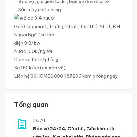
– Bảo vệ , gio giấc tu do , bạn bè đến choi ok
– Sẵn máy giặt chung
ở đc 3,4 người
Gần Coopmart, Trường Chinh, Tân Thới Nhất, ĐH
Ngoại Ngữ Tin Học
điện 3,8/kw
Nước 100k/người
Dịch vụ 150k/phòng
Xe 150k/xe (có bảo vệ)
Liên hệ 3SHOMES 0901187206 xem phòng ngay
Tổng quan
LOẠI
Bảo vệ 24/24
,
Căn hộ
,
Cửa khóa từ
vân tay
,
Khu phơi giặt
,
Phòng gác cao