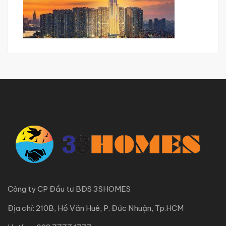
Công ty CP Đầu tư BĐS 3SHOMES
Địa chỉ: 210B, Hồ Văn Huê, P. Đức Nhuận, Tp.HCM