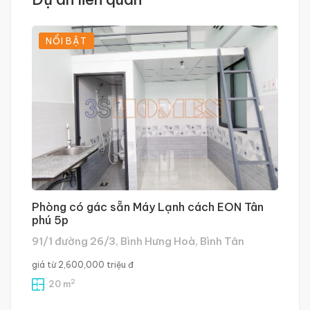
NỔI BẬT
Phòng có gác sẵn Máy Lạnh cách EON Tân
S
phú 5p
N
91/1 đường 26/3, Bình Hưng Hoà, Bình Tân
giá từ
2,600,000 triệu đ
4,
2
20 m