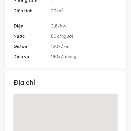
Phòng tắm
1
2
Diện tích
20 m
Điện
3,8/kw
Nước
80k/người
Giữ xe
120k/xe
Dịch vụ
180k/phòng
Địa chỉ