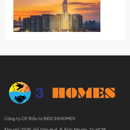
Công ty CP Đầu tư BĐS 3SHOMES
Địa chỉ: 210B, Hồ Văn Huê, P. Đức Nhuận, Tp.HCM