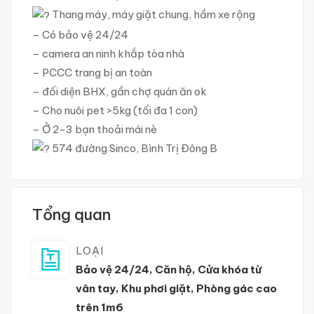
Thang máy, máy giặt chung, hầm xe rộng
– Có bảo vệ 24/24
– camera an ninh khắp tòa nhà
– PCCC trang bị an toàn
– đối diện BHX, gần chợ quán ăn ok
– Cho nuôi pet >5kg (tối đa 1 con)
– Ở 2-3 bạn thoải mái nè
574 đường Sinco, Bình Trị Đông B
Tổng quan
LOẠI
Bảo vệ 24/24
,
Căn hộ
,
Cửa khóa từ
vân tay
,
Khu phơi giặt
,
Phòng gác cao
trên 1m6