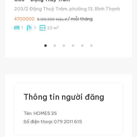
203/2 Đặng Thuỳ Trâm, phường 13, Bình Thạnh
2
/ mỗi tháng
4700000
4,
5,100,000 triệu đ
2
1
1
22 m
Thông tin người đăng
Tên:
HOMES 3S
Số điện thoại:
079 2011 615