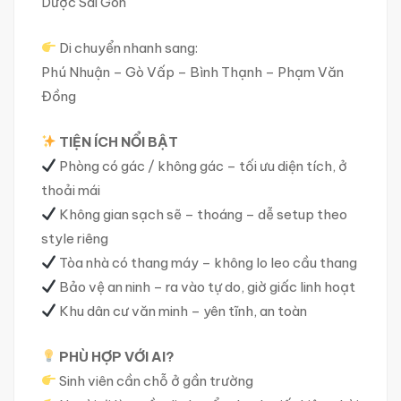
Dược Sài Gòn
Di chuyển nhanh sang:
Phú Nhuận – Gò Vấp – Bình Thạnh – Phạm Văn
Đồng
TIỆN ÍCH NỔI BẬT
Phòng có gác / không gác – tối ưu diện tích, ở
thoải mái
Không gian sạch sẽ – thoáng – dễ setup theo
style riêng
Tòa nhà có thang máy – không lo leo cầu thang
Bảo vệ an ninh – ra vào tự do, giờ giấc linh hoạt
Khu dân cư văn minh – yên tĩnh, an toàn
PHÙ HỢP VỚI AI?
Sinh viên cần chỗ ở gần trường