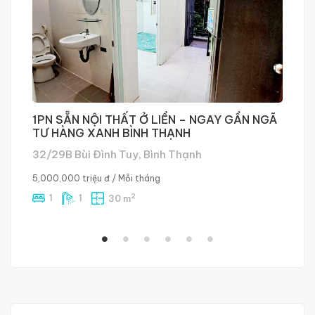
1PN SẴN NỘI THẤT Ở LIỀN – NGAY GẦN NGÃ
P
TƯ HÀNG XANH BÌNH THẠNH
L
32/29B Bùi Đình Tuy, Bình Thạnh
2
5,000,000 triệu đ
/ Mỗi tháng
4,
2
1
1
30 m