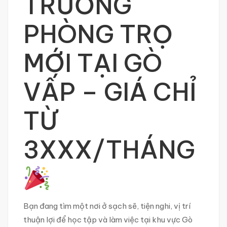
TRƯƠNG
PHÒNG TRỌ
MỚI TẠI GÒ
VẤP – GIÁ CHỈ
TỪ
3XXX/THÁNG
Bạn đang tìm một nơi ở sạch sẽ, tiện nghi, vị trí
thuận lợi để học tập và làm việc tại khu vực Gò