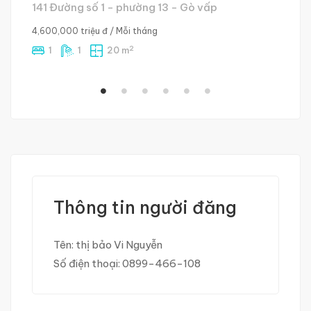
141 Đường số 1 - phường 13 - Gò vấp
4,600,000 triệu đ
/ Mỗi tháng
Gi
2
1
1
20 m
Thông tin người đăng
Tên:
thị bảo Vi Nguyễn
Số điện thoại:
0899-466-108