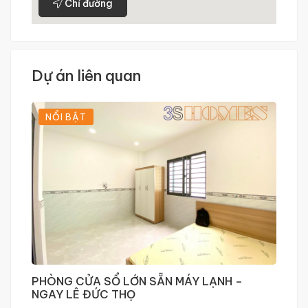
Chỉ đường
Dự án liên quan
NỔI BẬT
PHÒNG CỬA SỔ LỚN SẴN MÁY LẠNH –
C
NGAY LÊ ĐỨC THỌ
G