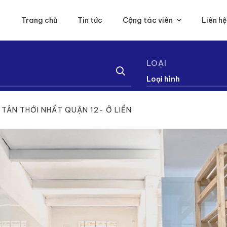
Trang chủ
Tin tức
Cộng tác viên
Liên hệ
LOẠI
Loại hình
 TÂN THỚI NHẤT QUẬN 12- Ở LIỀN