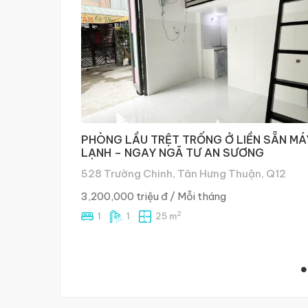
PHÒNG LẦU TRỆT TRỐNG Ở LIỀN SẴN MÁ
LẠNH – NGAY NGÃ TƯ AN SƯƠNG
528 Trường Chinh, Tân Hưng Thuận, Q12
3,200,000 triệu đ
/ Mỗi tháng
2
1
1
25 m