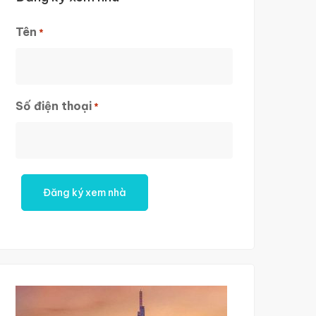
Tên
*
First
Số điện thoại
*