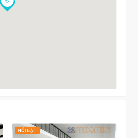
NỔI BẬT
T