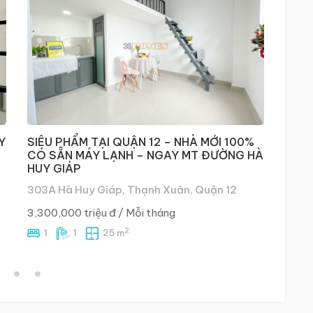
Y
SIÊU PHẨM TẠI QUẬN 12 – NHÀ MỚI 100%
Phòn
CÓ SẴN MÁY LẠNH – NGAY MT ĐƯỜNG HÀ
An S
HUY GIÁP
303A Hà Huy Giáp, Thạnh Xuân, Quận 12
2,70
3,300,000 triệu đ
/ Mỗi tháng
1
2
1
1
25 m