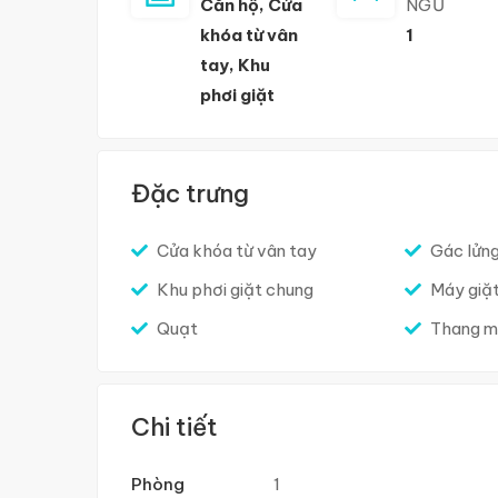
Căn hộ
,
Cửa
NGỦ
khóa từ vân
1
tay
,
Khu
phơi giặt
Đặc trưng
Cửa khóa từ vân tay
Gác lửn
Khu phơi giặt chung
Máy giặ
Quạt
Thang 
Chi tiết
Phòng
1