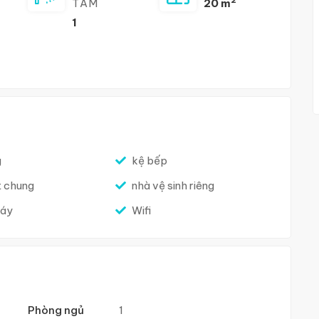
TẮM
20 m
1
g
kệ bếp
t chung
nhà vệ sinh riêng
máy
Wifi
Phòng ngủ
1