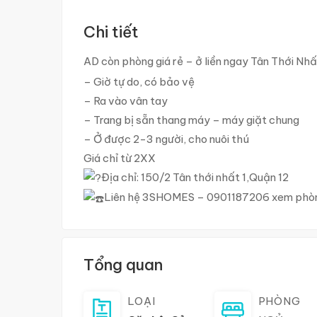
Chi tiết
AD còn phòng giá rẻ – ở liền ngay Tân Thới Nh
– Giờ tự do, có bảo vệ
– Ra vào vân tay
– Trang bị sẵn thang máy – máy giặt chung
– Ở được 2-3 người, cho nuôi thú
Giá chỉ từ 2XX
Địa chỉ: 150/2 Tân thới nhất 1,Quận 12
Liên hệ 3SHOMES – 0901187206 xem phò
Tổng quan
LOẠI
PHÒNG