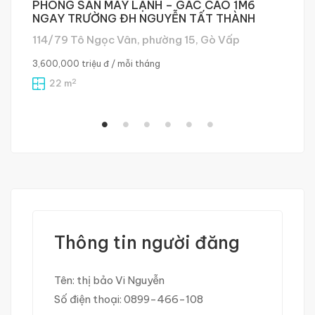
PHÒNG SẴN MÁY LẠNH – GÁC CAO 1M6
P
NGAY TRƯỜNG ĐH NGUYỄN TẤT THÀNH
B
114/79 Tô Ngọc Vân, phường 15, Gò Vấp
9
3,600,000 triệu đ
/ mỗi tháng
2,
2
22 m
Thông tin người đăng
Tên:
thị bảo Vi Nguyễn
Số điện thoại:
0899-466-108